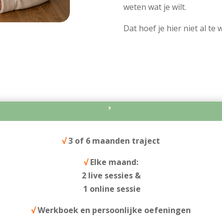
weten wat je wilt.
Dat hoef je hier niet al te 

√
3 of 6 maanden traject
√
Elke maand:
2 live sessies &
1 online sessie
√
Werkboek en persoonlijke oefeningen