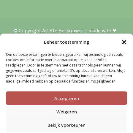
© Copyright Arlette Berkouwer | made with ❤︎
WensWebdesign
|
Algemene Voorwaarden
Beheer toestemming
Privacyverklaring
Om de beste ervaringen te bieden, gebruiken wij technologieën zoals
cookies om informatie over je apparaat op te slaan en/of te
raadplegen. Door in te stemmen met deze technologieën kunnen wij
gegevens zoals surfgedrag of unieke ID's op deze site verwerken. Als je
geen toestemming geeft of uw toestemming intrekt, kan dit een
nadelige invloed hebben op bepaalde functies en mogelijkheden.
Accepteren
Weigeren
Bekijk voorkeuren
© Copyright Arlette Berkouwer | made with ❤︎