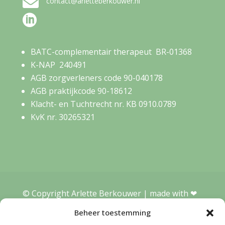

contact@arletteberkouwer.nl

BATC-complementair therapeut BR-01368
K-NAP 240491
AGB zorgverleners code 90-040178
AGB praktijkcode 90-18612
Klacht- en Tuchtrecht nr. KB 0910.0789
KvK nr. 30265321
© Copyright Arlette Berkouwer | made with ❤︎
WensWebdesign
|
Algemene Voorwaarden
Beheer toestemming
Privacyverklaring