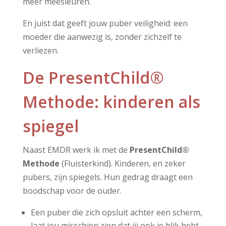
meer meesleuren.
En juist dat geeft jouw puber veiligheid: een
moeder die aanwezig is, zonder zichzelf te
verliezen.
De PresentChild®
Methode: kinderen als
spiegel
Naast EMDR werk ik met de
PresentChild®
Methode
(
Fluisterkind
). Kinderen, en zeker
pubers, zijn spiegels. Hun gedrag draagt een
boodschap voor de ouder.
Een puber die zich opsluit achter een scherm,
laat jou misschien zien dat jij ook je blik hebt