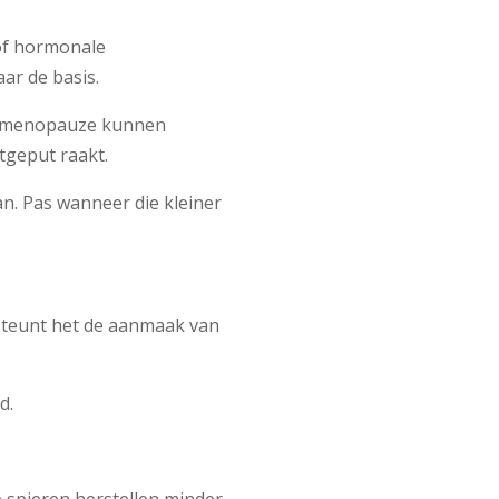
 of hormonale
ar de basis.
erimenopauze kunnen
tgeput raakt.
an. Pas wanneer die kleiner
rsteunt het de aanmaak van
d.