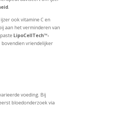
eid
.
ijzer ook vitamine C en
 bij aan het verminderen van
epaste
LipoCellTech™-
bovendien vriendelijker
arieerde voeding. Bij
 eerst bloedonderzoek via