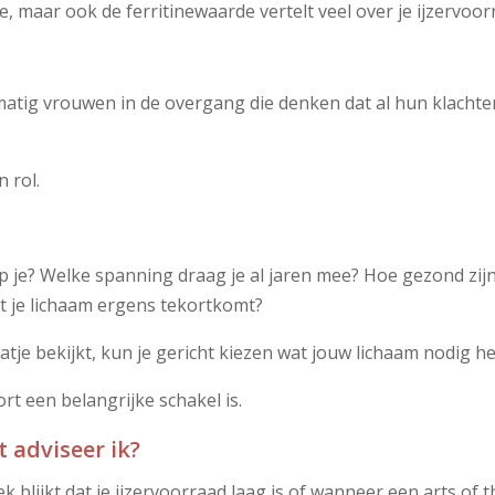
, maar ook de ferritinewaarde vertelt veel over je ijzervoor
elmatig vrouwen in de overgang die denken dat al hun klachte
 rol.
ap je? Welke spanning draag je al jaren mee? Hoe gezond zij
t je lichaam ergens tekortkomt?
atje bekijkt, kun je gericht kiezen wat jouw lichaam nodig he
ort een belangrijke schakel is.
 adviseer ik?
blijkt dat je ijzervoorraad laag is of wanneer een arts of t