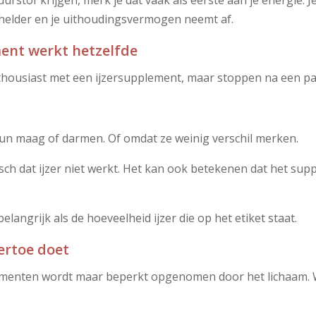
urstof krijgen, merk je dat vaak als eerste aan je energie. J
r helder en je uithoudingsvermogen neemt af.
ment werkt hetzelfde
housiast met een ijzersupplement, maar stoppen na een p
hun maag of darmen. Of omdat ze weinig verschil merken.
sch dat ijzer niet werkt. Het kan ook betekenen dat het sup
langrijk als de hoeveelheid ijzer die op het etiket staat.
rtoe doet
lementen wordt maar beperkt opgenomen door het lichaam.