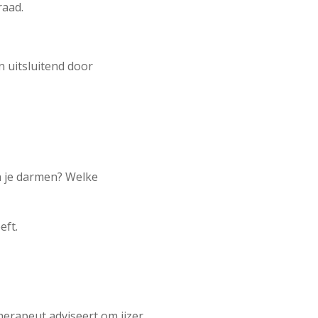
raad.
n uitsluitend door
n je darmen? Welke
eft.
herapeut adviseert om ijzer